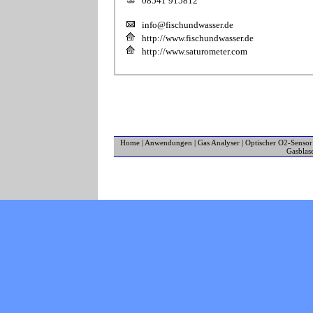
08541 915812
info@fischundwasser.de
http://www.fischundwasser.de
http://www.saturometer.com
Home
|
Anwendungen
|
Gas Analyser
|
Optischer O2-Sensor
Gasblas